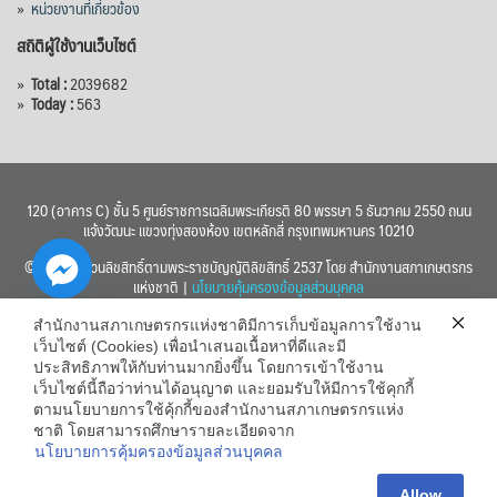
»
หน่วยงานที่เกี่ยวข้อง
สถิติผู้ใช้งานเว็บไซต์
»
Total :
2039682
»
Today :
563
120 (อาคาร C) ชั้น 5 ศูนย์ราชการเฉลิมพระเกียรติ 80 พรรษา 5 ธันวาคม 2550 ถนน
แจ้งวัฒนะ แขวงทุ่งสองห้อง เขตหลักสี่ กรุงเทพมหานคร 10210
© 2560 สงวนลิขสิทธิ์ตามพระราชบัญญัติลิขสิทธิ์ 2537 โดย สำนักงานสภาเกษตรกร
แห่งชาติ |
นโยบายคุ้มครองข้อมูลส่วนบุคคล
สำนักงานสภาเกษตรกรแห่งชาติมีการเก็บข้อมูลการใช้งาน
เว็บไซต์ (Cookies) เพื่อนำเสนอเนื้อหาที่ดีและมี
ประสิทธิภาพให้กับท่านมากยิ่งขึ้น โดยการเข้าใช้งาน
เว็บไซต์นี้ถือว่าท่านได้อนุญาต และยอมรับให้มีการใช้คุกกี้
chaty
ตามนโยบายการใช้คุ้กกี้ของสำนักงานสภาเกษตรกรแห่ง
ชาติ โดยสามารถศึกษารายละเอียดจาก
Hide
นโยบายการคุ้มครองข้อมูลส่วนบุคคล
Allow