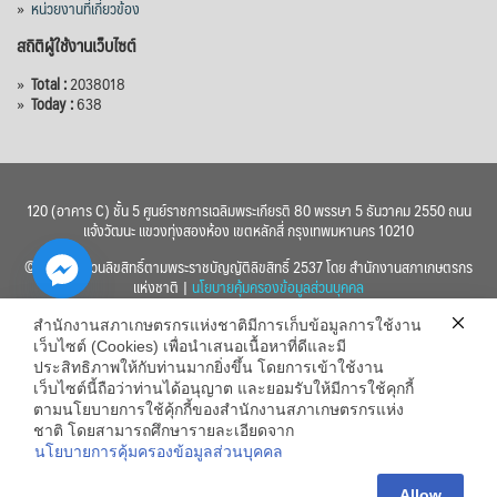
»
หน่วยงานที่เกี่ยวข้อง
สถิติผู้ใช้งานเว็บไซต์
»
Total :
2038018
»
Today :
638
120 (อาคาร C) ชั้น 5 ศูนย์ราชการเฉลิมพระเกียรติ 80 พรรษา 5 ธันวาคม 2550 ถนน
แจ้งวัฒนะ แขวงทุ่งสองห้อง เขตหลักสี่ กรุงเทพมหานคร 10210
© 2560 สงวนลิขสิทธิ์ตามพระราชบัญญัติลิขสิทธิ์ 2537 โดย สำนักงานสภาเกษตรกร
แห่งชาติ |
นโยบายคุ้มครองข้อมูลส่วนบุคคล
สำนักงานสภาเกษตรกรแห่งชาติมีการเก็บข้อมูลการใช้งาน
เว็บไซต์ (Cookies) เพื่อนำเสนอเนื้อหาที่ดีและมี
ประสิทธิภาพให้กับท่านมากยิ่งขึ้น โดยการเข้าใช้งาน
เว็บไซต์นี้ถือว่าท่านได้อนุญาต และยอมรับให้มีการใช้คุกกี้
chaty
ตามนโยบายการใช้คุ้กกี้ของสำนักงานสภาเกษตรกรแห่ง
ชาติ โดยสามารถศึกษารายละเอียดจาก
Hide
นโยบายการคุ้มครองข้อมูลส่วนบุคคล
Allow