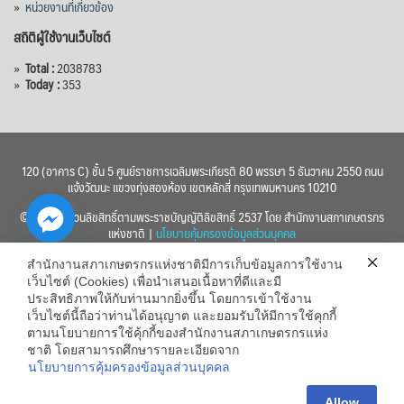
»
หน่วยงานที่เกี่ยวข้อง
สถิติผู้ใช้งานเว็บไซต์
»
Total :
2038783
»
Today :
353
120 (อาคาร C) ชั้น 5 ศูนย์ราชการเฉลิมพระเกียรติ 80 พรรษา 5 ธันวาคม 2550 ถนน
แจ้งวัฒนะ แขวงทุ่งสองห้อง เขตหลักสี่ กรุงเทพมหานคร 10210
© 2560 สงวนลิขสิทธิ์ตามพระราชบัญญัติลิขสิทธิ์ 2537 โดย สำนักงานสภาเกษตรกร
แห่งชาติ |
นโยบายคุ้มครองข้อมูลส่วนบุคคล
สำนักงานสภาเกษตรกรแห่งชาติมีการเก็บข้อมูลการใช้งาน
เว็บไซต์ (Cookies) เพื่อนำเสนอเนื้อหาที่ดีและมี
ประสิทธิภาพให้กับท่านมากยิ่งขึ้น โดยการเข้าใช้งาน
เว็บไซต์นี้ถือว่าท่านได้อนุญาต และยอมรับให้มีการใช้คุกกี้
chaty
ตามนโยบายการใช้คุ้กกี้ของสำนักงานสภาเกษตรกรแห่ง
ชาติ โดยสามารถศึกษารายละเอียดจาก
Hide
นโยบายการคุ้มครองข้อมูลส่วนบุคคล
Allow