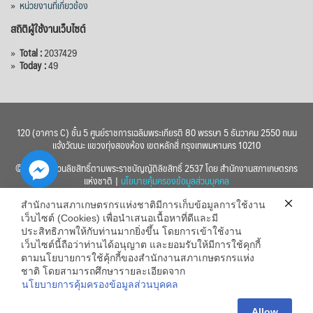
»
หน่วยงานที่เกี่ยวข้อง
สถิติผู้ใช้งานเว็บไซต์
»
Total :
2037429
»
Today :
49
120 (อาคาร C) ชั้น 5 ศูนย์ราชการเฉลิมพระเกียรติ 80 พรรษา 5 ธันวาคม 2550 ถนน
แจ้งวัฒนะ แขวงทุ่งสองห้อง เขตหลักสี่ กรุงเทพมหานคร 10210
© 2560 สงวนลิขสิทธิ์ตามพระราชบัญญัติลิขสิทธิ์ 2537 โดย สำนักงานสภาเกษตรกร
แห่งชาติ |
นโยบายคุ้มครองข้อมูลส่วนบุคคล
สำนักงานสภาเกษตรกรแห่งชาติมีการเก็บข้อมูลการใช้งาน
เว็บไซต์ (Cookies) เพื่อนำเสนอเนื้อหาที่ดีและมี
ประสิทธิภาพให้กับท่านมากยิ่งขึ้น โดยการเข้าใช้งาน
เว็บไซต์นี้ถือว่าท่านได้อนุญาต และยอมรับให้มีการใช้คุกกี้
chaty
ตามนโยบายการใช้คุ้กกี้ของสำนักงานสภาเกษตรกรแห่ง
ชาติ โดยสามารถศึกษารายละเอียดจาก
Hide
นโยบายการคุ้มครองข้อมูลส่วนบุคคล
Allow