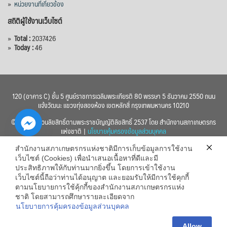
»
หน่วยงานที่เกี่ยวข้อง
สถิติผู้ใช้งานเว็บไซต์
»
Total :
2037426
»
Today :
46
120 (อาคาร C) ชั้น 5 ศูนย์ราชการเฉลิมพระเกียรติ 80 พรรษา 5 ธันวาคม 2550 ถนน
แจ้งวัฒนะ แขวงทุ่งสองห้อง เขตหลักสี่ กรุงเทพมหานคร 10210
© 2560 สงวนลิขสิทธิ์ตามพระราชบัญญัติลิขสิทธิ์ 2537 โดย สำนักงานสภาเกษตรกร
แห่งชาติ |
นโยบายคุ้มครองข้อมูลส่วนบุคคล
สำนักงานสภาเกษตรกรแห่งชาติมีการเก็บข้อมูลการใช้งาน
เว็บไซต์ (Cookies) เพื่อนำเสนอเนื้อหาที่ดีและมี
ประสิทธิภาพให้กับท่านมากยิ่งขึ้น โดยการเข้าใช้งาน
เว็บไซต์นี้ถือว่าท่านได้อนุญาต และยอมรับให้มีการใช้คุกกี้
chaty
ตามนโยบายการใช้คุ้กกี้ของสำนักงานสภาเกษตรกรแห่ง
ชาติ โดยสามารถศึกษารายละเอียดจาก
Hide
นโยบายการคุ้มครองข้อมูลส่วนบุคคล
Allow