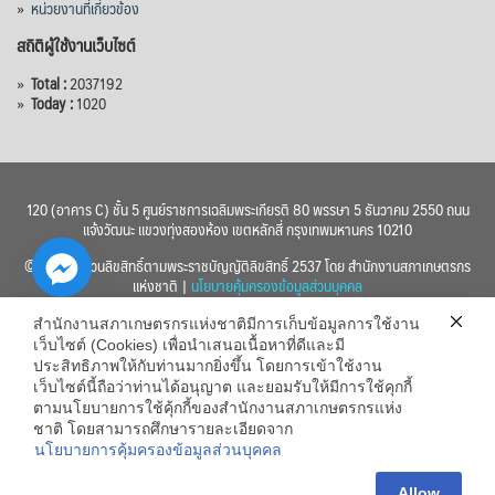
»
หน่วยงานที่เกี่ยวข้อง
สถิติผู้ใช้งานเว็บไซต์
»
Total :
2037192
»
Today :
1020
120 (อาคาร C) ชั้น 5 ศูนย์ราชการเฉลิมพระเกียรติ 80 พรรษา 5 ธันวาคม 2550 ถนน
แจ้งวัฒนะ แขวงทุ่งสองห้อง เขตหลักสี่ กรุงเทพมหานคร 10210
© 2560 สงวนลิขสิทธิ์ตามพระราชบัญญัติลิขสิทธิ์ 2537 โดย สำนักงานสภาเกษตรกร
แห่งชาติ |
นโยบายคุ้มครองข้อมูลส่วนบุคคล
สำนักงานสภาเกษตรกรแห่งชาติมีการเก็บข้อมูลการใช้งาน
เว็บไซต์ (Cookies) เพื่อนำเสนอเนื้อหาที่ดีและมี
ประสิทธิภาพให้กับท่านมากยิ่งขึ้น โดยการเข้าใช้งาน
เว็บไซต์นี้ถือว่าท่านได้อนุญาต และยอมรับให้มีการใช้คุกกี้
chaty
ตามนโยบายการใช้คุ้กกี้ของสำนักงานสภาเกษตรกรแห่ง
ชาติ โดยสามารถศึกษารายละเอียดจาก
Hide
นโยบายการคุ้มครองข้อมูลส่วนบุคคล
Allow