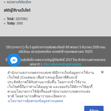
»
หน่วยงานที่เกี่ยวข้อง
สถิติผู้ใช้งานเว็บไซต์
»
Total :
2037062
»
Today :
890
120 (อาคาร C) ชั้น 5 ศูนย์ราชการเฉลิมพระเกียรติ 80 พรรษา 5 ธันวาคม 2550 ถนน
แจ้งวัฒนะ แขวงทุ่งสองห้อง เขตหลักสี่ กรุงเทพมหานคร 10210
© 2560 สงวนลิขสิทธิ์ตามพระราชบัญญัติลิขสิทธิ์ 2537 โดย สำนักงานสภาเกษตรกร
แห่งชาติ |
นโยบายคุ้มครองข้อมูลส่วนบุคคล
สำนักงานสภาเกษตรกรแห่งชาติมีการเก็บข้อมูลการใช้งาน
เว็บไซต์ (Cookies) เพื่อนำเสนอเนื้อหาที่ดีและมี
ประสิทธิภาพให้กับท่านมากยิ่งขึ้น โดยการเข้าใช้งาน
เว็บไซต์นี้ถือว่าท่านได้อนุญาต และยอมรับให้มีการใช้คุกกี้
chaty
ตามนโยบายการใช้คุ้กกี้ของสำนักงานสภาเกษตรกรแห่ง
ชาติ โดยสามารถศึกษารายละเอียดจาก
Hide
นโยบายการคุ้มครองข้อมูลส่วนบุคคล
Allow