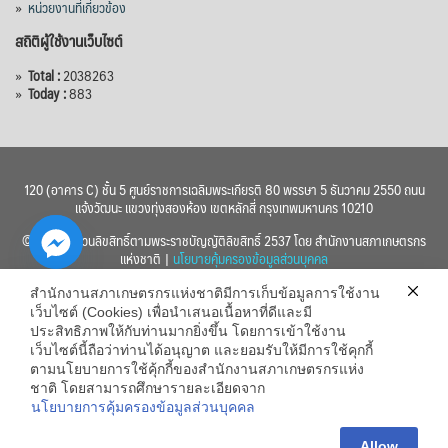
»
หน่วยงานที่เกี่ยวข้อง
สถิติผู้ใช้งานเว็บไซต์
»
Total :
2038263
»
Today :
883
120 (อาคาร C) ชั้น 5 ศูนย์ราชการเฉลิมพระเกียรติ 80 พรรษา 5 ธันวาคม 2550 ถนน
แจ้งวัฒนะ แขวงทุ่งสองห้อง เขตหลักสี่ กรุงเทพมหานคร 10210
© 2560 สงวนลิขสิทธิ์ตามพระราชบัญญัติลิขสิทธิ์ 2537 โดย สำนักงานสภาเกษตรกร
แห่งชาติ |
นโยบายคุ้มครองข้อมูลส่วนบุคคล
สำนักงานสภาเกษตรกรแห่งชาติมีการเก็บข้อมูลการใช้งาน
เว็บไซต์ (Cookies) เพื่อนำเสนอเนื้อหาที่ดีและมี
ประสิทธิภาพให้กับท่านมากยิ่งขึ้น โดยการเข้าใช้งาน
เว็บไซต์นี้ถือว่าท่านได้อนุญาต และยอมรับให้มีการใช้คุกกี้
chaty
ตามนโยบายการใช้คุ้กกี้ของสำนักงานสภาเกษตรกรแห่ง
ชาติ โดยสามารถศึกษารายละเอียดจาก
Hide
นโยบายการคุ้มครองข้อมูลส่วนบุคคล
Allow