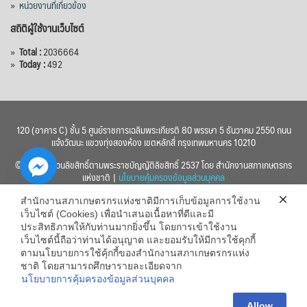
»
หน่วยงานที่เกี่ยวข้อง
สถิติผู้ใช้งานเว็บไซต์
»
Total :
2036664
»
Today :
492
120 (อาคาร C) ชั้น 5 ศูนย์ราชการเฉลิมพระเกียรติ 80 พรรษา 5 ธันวาคม 2550 ถนน
แจ้งวัฒนะ แขวงทุ่งสองห้อง เขตหลักสี่ กรุงเทพมหานคร 10210
© 2560 สงวนลิขสิทธิ์ตามพระราชบัญญัติลิขสิทธิ์ 2537 โดย สำนักงานสภาเกษตรกร
แห่งชาติ |
นโยบายคุ้มครองข้อมูลส่วนบุคคล
สำนักงานสภาเกษตรกรแห่งชาติมีการเก็บข้อมูลการใช้งาน
เว็บไซต์ (Cookies) เพื่อนำเสนอเนื้อหาที่ดีและมี
ประสิทธิภาพให้กับท่านมากยิ่งขึ้น โดยการเข้าใช้งาน
เว็บไซต์นี้ถือว่าท่านได้อนุญาต และยอมรับให้มีการใช้คุกกี้
chaty
ตามนโยบายการใช้คุ้กกี้ของสำนักงานสภาเกษตรกรแห่ง
ชาติ โดยสามารถศึกษารายละเอียดจาก
Hide
นโยบายการคุ้มครองข้อมูลส่วนบุคคล
Allow