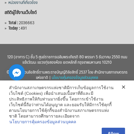
»
หน่วยงานที่เกี่ยวข้อง
สถิติผู้ใช้งานเว็บไซต์
»
Total :
2036663
»
Today :
491
120 (อาคาร C) ชั้น 5 ศูนย์ราชการเฉลิมพระเกียรติ 80 พรรษา 5 ธันวาคม 2550 ถนน
แจ้งวัฒนะ แขวงทุ่งสองห้อง เขตหลักสี่ กรุงเทพมหานคร 10210
© 2560 สงวนลิขสิทธิ์ตามพระราชบัญญัติลิขสิทธิ์ 2537 โดย สำนักงานสภาเกษตรกร
แห่งชาติ |
นโยบายคุ้มครองข้อมูลส่วนบุคคล
สำนักงานสภาเกษตรกรแห่งชาติมีการเก็บข้อมูลการใช้งาน
เว็บไซต์ (Cookies) เพื่อนำเสนอเนื้อหาที่ดีและมี
ประสิทธิภาพให้กับท่านมากยิ่งขึ้น โดยการเข้าใช้งาน
เว็บไซต์นี้ถือว่าท่านได้อนุญาต และยอมรับให้มีการใช้คุกกี้
chaty
ตามนโยบายการใช้คุ้กกี้ของสำนักงานสภาเกษตรกรแห่ง
ชาติ โดยสามารถศึกษารายละเอียดจาก
Hide
นโยบายการคุ้มครองข้อมูลส่วนบุคคล
Allow