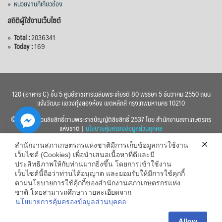
»
หน่วยงานที่เกี่ยวข้อง
สถิติผู้ใช้งานเว็บไซต์
»
Total :
2036341
»
Today :
169
120 (อาคาร C) ชั้น 5 ศูนย์ราชการเฉลิมพระเกียรติ 80 พรรษา 5 ธันวาคม 2550 ถนน
แจ้งวัฒนะ แขวงทุ่งสองห้อง เขตหลักสี่ กรุงเทพมหานคร 10210
© 2560 สงวนลิขสิทธิ์ตามพระราชบัญญัติลิขสิทธิ์ 2537 โดย สำนักงานสภาเกษตรกร
แห่งชาติ |
นโยบายคุ้มครองข้อมูลส่วนบุคคล
สำนักงานสภาเกษตรกรแห่งชาติมีการเก็บข้อมูลการใช้งาน
เว็บไซต์ (Cookies) เพื่อนำเสนอเนื้อหาที่ดีและมี
ประสิทธิภาพให้กับท่านมากยิ่งขึ้น โดยการเข้าใช้งาน
เว็บไซต์นี้ถือว่าท่านได้อนุญาต และยอมรับให้มีการใช้คุกกี้
chaty
ตามนโยบายการใช้คุ้กกี้ของสำนักงานสภาเกษตรกรแห่ง
ชาติ โดยสามารถศึกษารายละเอียดจาก
Hide
นโยบายการคุ้มครองข้อมูลส่วนบุคคล
Allow