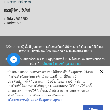
»
หน่วยงานที่เกี่ยวข้อง
สถิติผู้ใช้งานเว็บไซต์
»
Total :
2035250
»
Today :
509
120 (อาคาร C) ชั้น 5 ศูนย์ราชการเฉลิมพระเกียรติ 80 พรรษา 5 ธันวาคม 2550 ถนน
แจ้งวัฒนะ แขวงทุ่งสองห้อง เขตหลักสี่ กรุงเทพมหานคร 10210
© 2560 สงวนลิขสิทธิ์ตามพระราชบัญญัติลิขสิทธิ์ 2537 โดย สำนักงานสภาเกษตรกร
แห่งชาติ |
นโยบายคุ้มครองข้อมูลส่วนบุคคล
สำนักงานสภาเกษตรกรแห่งชาติมีการเก็บข้อมูลการใช้งาน
เว็บไซต์ (Cookies) เพื่อนำเสนอเนื้อหาที่ดีและมี
ประสิทธิภาพให้กับท่านมากยิ่งขึ้น โดยการเข้าใช้งาน
เว็บไซต์นี้ถือว่าท่านได้อนุญาต และยอมรับให้มีการใช้คุกกี้
chaty
ตามนโยบายการใช้คุ้กกี้ของสำนักงานสภาเกษตรกรแห่ง
ชาติ โดยสามารถศึกษารายละเอียดจาก
Hide
นโยบายการคุ้มครองข้อมูลส่วนบุคคล
Allow