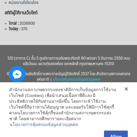
»
หน่วยงานที่เกี่ยวข้อง
สถิติผู้ใช้งานเว็บไซต์
»
Total :
2038800
»
Today :
370
120 (อาคาร C) ชั้น 5 ศูนย์ราชการเฉลิมพระเกียรติ 80 พรรษา 5 ธันวาคม 2550 ถนน
แจ้งวัฒนะ แขวงทุ่งสองห้อง เขตหลักสี่ กรุงเทพมหานคร 10210
© 2560 สงวนลิขสิทธิ์ตามพระราชบัญญัติลิขสิทธิ์ 2537 โดย สำนักงานสภาเกษตรกร
แห่งชาติ |
นโยบายคุ้มครองข้อมูลส่วนบุคคล
สำนักงานสภาเกษตรกรแห่งชาติมีการเก็บข้อมูลการใช้งาน
เว็บไซต์ (Cookies) เพื่อนำเสนอเนื้อหาที่ดีและมี
ประสิทธิภาพให้กับท่านมากยิ่งขึ้น โดยการเข้าใช้งาน
เว็บไซต์นี้ถือว่าท่านได้อนุญาต และยอมรับให้มีการใช้คุกกี้
chaty
ตามนโยบายการใช้คุ้กกี้ของสำนักงานสภาเกษตรกรแห่ง
ชาติ โดยสามารถศึกษารายละเอียดจาก
Hide
นโยบายการคุ้มครองข้อมูลส่วนบุคคล
Allow