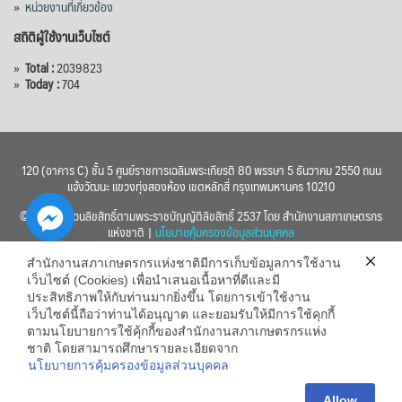
»
หน่วยงานที่เกี่ยวข้อง
สถิติผู้ใช้งานเว็บไซต์
»
Total :
2039823
»
Today :
704
120 (อาคาร C) ชั้น 5 ศูนย์ราชการเฉลิมพระเกียรติ 80 พรรษา 5 ธันวาคม 2550 ถนน
แจ้งวัฒนะ แขวงทุ่งสองห้อง เขตหลักสี่ กรุงเทพมหานคร 10210
© 2560 สงวนลิขสิทธิ์ตามพระราชบัญญัติลิขสิทธิ์ 2537 โดย สำนักงานสภาเกษตรกร
แห่งชาติ |
นโยบายคุ้มครองข้อมูลส่วนบุคคล
สำนักงานสภาเกษตรกรแห่งชาติมีการเก็บข้อมูลการใช้งาน
เว็บไซต์ (Cookies) เพื่อนำเสนอเนื้อหาที่ดีและมี
ประสิทธิภาพให้กับท่านมากยิ่งขึ้น โดยการเข้าใช้งาน
เว็บไซต์นี้ถือว่าท่านได้อนุญาต และยอมรับให้มีการใช้คุกกี้
chaty
ตามนโยบายการใช้คุ้กกี้ของสำนักงานสภาเกษตรกรแห่ง
ชาติ โดยสามารถศึกษารายละเอียดจาก
Hide
นโยบายการคุ้มครองข้อมูลส่วนบุคคล
Allow