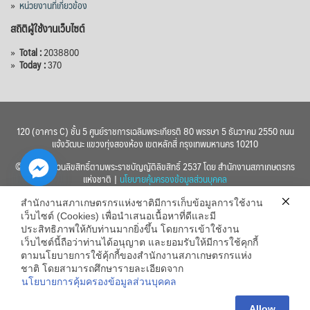
»
หน่วยงานที่เกี่ยวข้อง
สถิติผู้ใช้งานเว็บไซต์
»
Total :
2038800
»
Today :
370
120 (อาคาร C) ชั้น 5 ศูนย์ราชการเฉลิมพระเกียรติ 80 พรรษา 5 ธันวาคม 2550 ถนน
แจ้งวัฒนะ แขวงทุ่งสองห้อง เขตหลักสี่ กรุงเทพมหานคร 10210
© 2560 สงวนลิขสิทธิ์ตามพระราชบัญญัติลิขสิทธิ์ 2537 โดย สำนักงานสภาเกษตรกร
แห่งชาติ |
นโยบายคุ้มครองข้อมูลส่วนบุคคล
สำนักงานสภาเกษตรกรแห่งชาติมีการเก็บข้อมูลการใช้งาน
เว็บไซต์ (Cookies) เพื่อนำเสนอเนื้อหาที่ดีและมี
ประสิทธิภาพให้กับท่านมากยิ่งขึ้น โดยการเข้าใช้งาน
เว็บไซต์นี้ถือว่าท่านได้อนุญาต และยอมรับให้มีการใช้คุกกี้
chaty
ตามนโยบายการใช้คุ้กกี้ของสำนักงานสภาเกษตรกรแห่ง
ชาติ โดยสามารถศึกษารายละเอียดจาก
Hide
นโยบายการคุ้มครองข้อมูลส่วนบุคคล
Allow