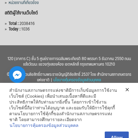
»
หน่วยงานที่เกี่ยวข้อง
สถิติผู้ใช้งานเว็บไซต์
»
Total :
2038416
»
Today :
1036
120 (อาคาร C) ชั้น 5 ศูนย์ราชการเฉลิมพระเกียรติ 80 พรรษา 5 ธันวาคม 2550 ถนน
แจ้งวัฒนะ แขวงทุ่งสองห้อง เขตหลักสี่ กรุงเทพมหานคร 10210
© 2560 สงวนลิขสิทธิ์ตามพระราชบัญญัติลิขสิทธิ์ 2537 โดย สำนักงานสภาเกษตรกร
แห่งชาติ |
นโยบายคุ้มครองข้อมูลส่วนบุคคล
สำนักงานสภาเกษตรกรแห่งชาติมีการเก็บข้อมูลการใช้งาน
เว็บไซต์ (Cookies) เพื่อนำเสนอเนื้อหาที่ดีและมี
ประสิทธิภาพให้กับท่านมากยิ่งขึ้น โดยการเข้าใช้งาน
เว็บไซต์นี้ถือว่าท่านได้อนุญาต และยอมรับให้มีการใช้คุกกี้
chaty
ตามนโยบายการใช้คุ้กกี้ของสำนักงานสภาเกษตรกรแห่ง
ชาติ โดยสามารถศึกษารายละเอียดจาก
Hide
นโยบายการคุ้มครองข้อมูลส่วนบุคคล
Allow