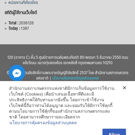
»
หน่วยงานที่เกี่ยวข้อง
สถิติผู้ใช้งานเว็บไซต์
»
Total :
2036128
»
Today :
1387
120 (อาคาร C) ชั้น 5 ศูนย์ราชการเฉลิมพระเกียรติ 80 พรรษา 5 ธันวาคม 2550 ถนน
แจ้งวัฒนะ แขวงทุ่งสองห้อง เขตหลักสี่ กรุงเทพมหานคร 10210
© 2560 สงวนลิขสิทธิ์ตามพระราชบัญญัติลิขสิทธิ์ 2537 โดย สำนักงานสภาเกษตรกร
แห่งชาติ |
นโยบายคุ้มครองข้อมูลส่วนบุคคล
สำนักงานสภาเกษตรกรแห่งชาติมีการเก็บข้อมูลการใช้งาน
เว็บไซต์ (Cookies) เพื่อนำเสนอเนื้อหาที่ดีและมี
ประสิทธิภาพให้กับท่านมากยิ่งขึ้น โดยการเข้าใช้งาน
เว็บไซต์นี้ถือว่าท่านได้อนุญาต และยอมรับให้มีการใช้คุกกี้
chaty
ตามนโยบายการใช้คุ้กกี้ของสำนักงานสภาเกษตรกรแห่ง
ชาติ โดยสามารถศึกษารายละเอียดจาก
Hide
นโยบายการคุ้มครองข้อมูลส่วนบุคคล
Allow