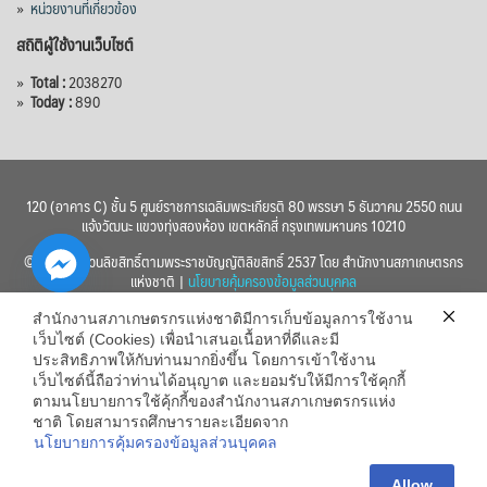
»
หน่วยงานที่เกี่ยวข้อง
สถิติผู้ใช้งานเว็บไซต์
»
Total :
2038270
»
Today :
890
120 (อาคาร C) ชั้น 5 ศูนย์ราชการเฉลิมพระเกียรติ 80 พรรษา 5 ธันวาคม 2550 ถนน
แจ้งวัฒนะ แขวงทุ่งสองห้อง เขตหลักสี่ กรุงเทพมหานคร 10210
© 2560 สงวนลิขสิทธิ์ตามพระราชบัญญัติลิขสิทธิ์ 2537 โดย สำนักงานสภาเกษตรกร
แห่งชาติ |
นโยบายคุ้มครองข้อมูลส่วนบุคคล
สำนักงานสภาเกษตรกรแห่งชาติมีการเก็บข้อมูลการใช้งาน
เว็บไซต์ (Cookies) เพื่อนำเสนอเนื้อหาที่ดีและมี
ประสิทธิภาพให้กับท่านมากยิ่งขึ้น โดยการเข้าใช้งาน
เว็บไซต์นี้ถือว่าท่านได้อนุญาต และยอมรับให้มีการใช้คุกกี้
chaty
ตามนโยบายการใช้คุ้กกี้ของสำนักงานสภาเกษตรกรแห่ง
ชาติ โดยสามารถศึกษารายละเอียดจาก
Hide
นโยบายการคุ้มครองข้อมูลส่วนบุคคล
Allow