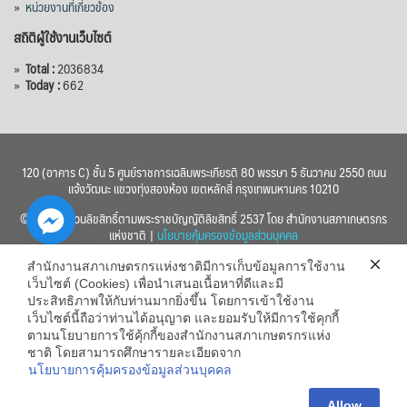
»
หน่วยงานที่เกี่ยวข้อง
สถิติผู้ใช้งานเว็บไซต์
»
Total :
2036834
»
Today :
662
120 (อาคาร C) ชั้น 5 ศูนย์ราชการเฉลิมพระเกียรติ 80 พรรษา 5 ธันวาคม 2550 ถนน
แจ้งวัฒนะ แขวงทุ่งสองห้อง เขตหลักสี่ กรุงเทพมหานคร 10210
© 2560 สงวนลิขสิทธิ์ตามพระราชบัญญัติลิขสิทธิ์ 2537 โดย สำนักงานสภาเกษตรกร
แห่งชาติ |
นโยบายคุ้มครองข้อมูลส่วนบุคคล
สำนักงานสภาเกษตรกรแห่งชาติมีการเก็บข้อมูลการใช้งาน
เว็บไซต์ (Cookies) เพื่อนำเสนอเนื้อหาที่ดีและมี
ประสิทธิภาพให้กับท่านมากยิ่งขึ้น โดยการเข้าใช้งาน
เว็บไซต์นี้ถือว่าท่านได้อนุญาต และยอมรับให้มีการใช้คุกกี้
chaty
ตามนโยบายการใช้คุ้กกี้ของสำนักงานสภาเกษตรกรแห่ง
ชาติ โดยสามารถศึกษารายละเอียดจาก
Hide
นโยบายการคุ้มครองข้อมูลส่วนบุคคล
Allow