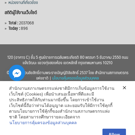
»
หน่วยงานที่เกี่ยวข้อง
สถิติผู้ใช้งานเว็บไซต์
»
Total :
2037068
»
Today :
896
120 (อาคาร C) ชั้น 5 ศูนย์ราชการเฉลิมพระเกียรติ 80 พรรษา 5 ธันวาคม 2550 ถนน
แจ้งวัฒนะ แขวงทุ่งสองห้อง เขตหลักสี่ กรุงเทพมหานคร 10210
© 2560 สงวนลิขสิทธิ์ตามพระราชบัญญัติลิขสิทธิ์ 2537 โดย สำนักงานสภาเกษตรกร
แห่งชาติ |
นโยบายคุ้มครองข้อมูลส่วนบุคคล
สำนักงานสภาเกษตรกรแห่งชาติมีการเก็บข้อมูลการใช้งาน
เว็บไซต์ (Cookies) เพื่อนำเสนอเนื้อหาที่ดีและมี
ประสิทธิภาพให้กับท่านมากยิ่งขึ้น โดยการเข้าใช้งาน
เว็บไซต์นี้ถือว่าท่านได้อนุญาต และยอมรับให้มีการใช้คุกกี้
chaty
ตามนโยบายการใช้คุ้กกี้ของสำนักงานสภาเกษตรกรแห่ง
ชาติ โดยสามารถศึกษารายละเอียดจาก
Hide
นโยบายการคุ้มครองข้อมูลส่วนบุคคล
Allow