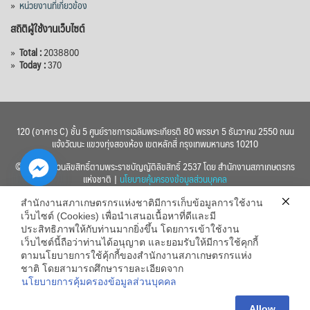
»
หน่วยงานที่เกี่ยวข้อง
สถิติผู้ใช้งานเว็บไซต์
»
Total :
2038800
»
Today :
370
120 (อาคาร C) ชั้น 5 ศูนย์ราชการเฉลิมพระเกียรติ 80 พรรษา 5 ธันวาคม 2550 ถนน
แจ้งวัฒนะ แขวงทุ่งสองห้อง เขตหลักสี่ กรุงเทพมหานคร 10210
© 2560 สงวนลิขสิทธิ์ตามพระราชบัญญัติลิขสิทธิ์ 2537 โดย สำนักงานสภาเกษตรกร
แห่งชาติ |
นโยบายคุ้มครองข้อมูลส่วนบุคคล
สำนักงานสภาเกษตรกรแห่งชาติมีการเก็บข้อมูลการใช้งาน
เว็บไซต์ (Cookies) เพื่อนำเสนอเนื้อหาที่ดีและมี
ประสิทธิภาพให้กับท่านมากยิ่งขึ้น โดยการเข้าใช้งาน
เว็บไซต์นี้ถือว่าท่านได้อนุญาต และยอมรับให้มีการใช้คุกกี้
chaty
ตามนโยบายการใช้คุ้กกี้ของสำนักงานสภาเกษตรกรแห่ง
ชาติ โดยสามารถศึกษารายละเอียดจาก
Hide
นโยบายการคุ้มครองข้อมูลส่วนบุคคล
Allow