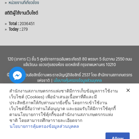
»
หน่วยงานที่เกี่ยวข้อง
สถิติผู้ใช้งานเว็บไซต์
»
Total :
2036451
»
Today :
279
120 (อาคาร C) ชั้น 5 ศูนย์ราชการเฉลิมพระเกียรติ 80 พรรษา 5 ธันวาคม 2550 ถนน
แจ้งวัฒนะ แขวงทุ่งสองห้อง เขตหลักสี่ กรุงเทพมหานคร 10210
© 2560 สงวนลิขสิทธิ์ตามพระราชบัญญัติลิขสิทธิ์ 2537 โดย สำนักงานสภาเกษตรกร
แห่งชาติ |
นโยบายคุ้มครองข้อมูลส่วนบุคคล
สำนักงานสภาเกษตรกรแห่งชาติมีการเก็บข้อมูลการใช้งาน
เว็บไซต์ (Cookies) เพื่อนำเสนอเนื้อหาที่ดีและมี
ประสิทธิภาพให้กับท่านมากยิ่งขึ้น โดยการเข้าใช้งาน
เว็บไซต์นี้ถือว่าท่านได้อนุญาต และยอมรับให้มีการใช้คุกกี้
chaty
ตามนโยบายการใช้คุ้กกี้ของสำนักงานสภาเกษตรกรแห่ง
ชาติ โดยสามารถศึกษารายละเอียดจาก
Hide
นโยบายการคุ้มครองข้อมูลส่วนบุคคล
Allow