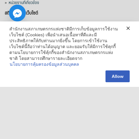
»
หน่วยงานที่เกี่ยวข้อง
สถิติผู้ใช้งานเว็บไซต์
»
Total :
2038018
»
Today :
638
สำนักงานสภาเกษตรกรแห่งชาติมีการเก็บข้อมูลการใช้งาน
เว็บไซต์ (Cookies) เพื่อนำเสนอเนื้อหาที่ดีและมี
ประสิทธิภาพให้กับท่านมากยิ่งขึ้น โดยการเข้าใช้งาน
เว็บไซต์นี้ถือว่าท่านได้อนุญาต และยอมรับให้มีการใช้คุกกี้
chaty
ตามนโยบายการใช้คุ้กกี้ของสำนักงานสภาเกษตรกรแห่ง
120 (อาคาร C) ชั้น 5 ศูนย์ราชการเฉลิมพระเกียรติ 80 พรรษา 5 ธันวาคม 2550 ถนน
ชาติ โดยสามารถศึกษารายละเอียดจาก
Hide
แจ้งวัฒนะ แขวงทุ่งสองห้อง เขตหลักสี่ กรุงเทพมหานคร 10210
นโยบายการคุ้มครองข้อมูลส่วนบุคคล
© 2560 สงวนลิขสิทธิ์ตามพระราชบัญญัติลิขสิทธิ์ 2537 โดย สำนักงานสภาเกษตรกร
Allow
แห่งชาติ |
นโยบายคุ้มครองข้อมูลส่วนบุคคล