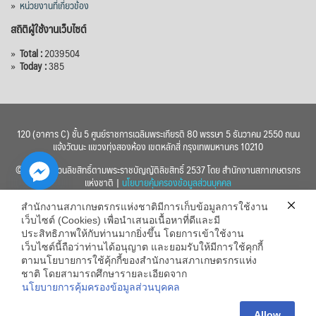
»
หน่วยงานที่เกี่ยวข้อง
สถิติผู้ใช้งานเว็บไซต์
»
Total :
2039504
»
Today :
385
120 (อาคาร C) ชั้น 5 ศูนย์ราชการเฉลิมพระเกียรติ 80 พรรษา 5 ธันวาคม 2550 ถนน
แจ้งวัฒนะ แขวงทุ่งสองห้อง เขตหลักสี่ กรุงเทพมหานคร 10210
© 2560 สงวนลิขสิทธิ์ตามพระราชบัญญัติลิขสิทธิ์ 2537 โดย สำนักงานสภาเกษตรกร
แห่งชาติ |
นโยบายคุ้มครองข้อมูลส่วนบุคคล
สำนักงานสภาเกษตรกรแห่งชาติมีการเก็บข้อมูลการใช้งาน
เว็บไซต์ (Cookies) เพื่อนำเสนอเนื้อหาที่ดีและมี
ประสิทธิภาพให้กับท่านมากยิ่งขึ้น โดยการเข้าใช้งาน
เว็บไซต์นี้ถือว่าท่านได้อนุญาต และยอมรับให้มีการใช้คุกกี้
chaty
ตามนโยบายการใช้คุ้กกี้ของสำนักงานสภาเกษตรกรแห่ง
ชาติ โดยสามารถศึกษารายละเอียดจาก
Hide
นโยบายการคุ้มครองข้อมูลส่วนบุคคล
Allow