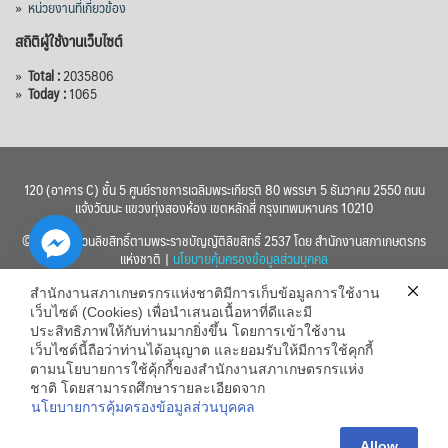
»
หน่วยงานที่เกี่ยวข้อง
สถิติผู้ใช้งานเว็บไซต์
»
Total :
2035806
»
Today :
1065
120 (อาคาร C) ชั้น 5 ศูนย์ราชการเฉลิมพระเกียรติ 80 พรรษา 5 ธันวาคม 2550 ถนน
แจ้งวัฒนะ แขวงทุ่งสองห้อง เขตหลักสี่ กรุงเทพมหานคร 10210
© 2560 สงวนลิขสิทธิ์ตามพระราชบัญญัติลิขสิทธิ์ 2537 โดย สำนักงานสภาเกษตรกร
แห่งชาติ |
นโยบายคุ้มครองข้อมูลส่วนบุคคล
สำนักงานสภาเกษตรกรแห่งชาติมีการเก็บข้อมูลการใช้งาน
เว็บไซต์ (Cookies) เพื่อนำเสนอเนื้อหาที่ดีและมี
ประสิทธิภาพให้กับท่านมากยิ่งขึ้น โดยการเข้าใช้งาน
เว็บไซต์นี้ถือว่าท่านได้อนุญาต และยอมรับให้มีการใช้คุกกี้
chaty
ตามนโยบายการใช้คุ้กกี้ของสำนักงานสภาเกษตรกรแห่ง
ชาติ โดยสามารถศึกษารายละเอียดจาก
Hide
นโยบายการคุ้มครองข้อมูลส่วนบุคคล
Allow