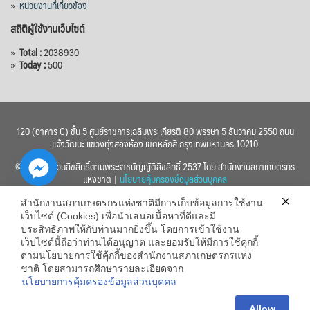
»
หน่วยงานที่เกี่ยวข้อง
สถิติผู้ใช้งานเว็บไซต์
»
Total :
2038930
»
Today :
500
120 (อาคาร C) ชั้น 5 ศูนย์ราชการเฉลิมพระเกียรติ 80 พรรษา 5 ธันวาคม 2550 ถนน
แจ้งวัฒนะ แขวงทุ่งสองห้อง เขตหลักสี่ กรุงเทพมหานคร 10210
© 2560 สงวนลิขสิทธิ์ตามพระราชบัญญัติลิขสิทธิ์ 2537 โดย สำนักงานสภาเกษตรกร
แห่งชาติ |
นโยบายคุ้มครองข้อมูลส่วนบุคคล
สำนักงานสภาเกษตรกรแห่งชาติมีการเก็บข้อมูลการใช้งาน
เว็บไซต์ (Cookies) เพื่อนำเสนอเนื้อหาที่ดีและมี
ประสิทธิภาพให้กับท่านมากยิ่งขึ้น โดยการเข้าใช้งาน
เว็บไซต์นี้ถือว่าท่านได้อนุญาต และยอมรับให้มีการใช้คุกกี้
chaty
ตามนโยบายการใช้คุ้กกี้ของสำนักงานสภาเกษตรกรแห่ง
ชาติ โดยสามารถศึกษารายละเอียดจาก
Hide
นโยบายการคุ้มครองข้อมูลส่วนบุคคล
Allow