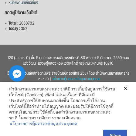
»
หน่วยงานที่เกี่ยวข้อง
สถิติผู้ใช้งานเว็บไซต์
»
Total :
2038782
»
Today :
352
120 (อาคาร C) ชั้น 5 ศูนย์ราชการเฉลิมพระเกียรติ 80 พรรษา 5 ธันวาคม 2550 ถนน
แจ้งวัฒนะ แขวงทุ่งสองห้อง เขตหลักสี่ กรุงเทพมหานคร 10210
© 2560 สงวนลิขสิทธิ์ตามพระราชบัญญัติลิขสิทธิ์ 2537 โดย สำนักงานสภาเกษตรกร
แห่งชาติ |
นโยบายคุ้มครองข้อมูลส่วนบุคคล
สำนักงานสภาเกษตรกรแห่งชาติมีการเก็บข้อมูลการใช้งาน
เว็บไซต์ (Cookies) เพื่อนำเสนอเนื้อหาที่ดีและมี
ประสิทธิภาพให้กับท่านมากยิ่งขึ้น โดยการเข้าใช้งาน
เว็บไซต์นี้ถือว่าท่านได้อนุญาต และยอมรับให้มีการใช้คุกกี้
chaty
ตามนโยบายการใช้คุ้กกี้ของสำนักงานสภาเกษตรกรแห่ง
ชาติ โดยสามารถศึกษารายละเอียดจาก
Hide
นโยบายการคุ้มครองข้อมูลส่วนบุคคล
Allow