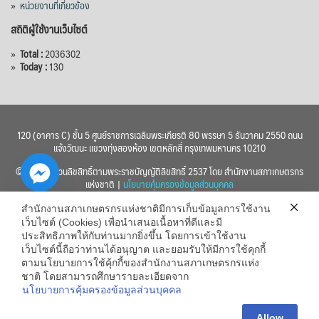
»
หน่วยงานที่เกี่ยวข้อง
สถิติผู้ใช้งานเว็บไซต์
»
Total :
2036302
»
Today :
130
120 (อาคาร C) ชั้น 5 ศูนย์ราชการเฉลิมพระเกียรติ 80 พรรษา 5 ธันวาคม 2550 ถนน
แจ้งวัฒนะ แขวงทุ่งสองห้อง เขตหลักสี่ กรุงเทพมหานคร 10210
© 2560 สงวนลิขสิทธิ์ตามพระราชบัญญัติลิขสิทธิ์ 2537 โดย สำนักงานสภาเกษตรกร
แห่งชาติ |
นโยบายคุ้มครองข้อมูลส่วนบุคคล
สำนักงานสภาเกษตรกรแห่งชาติมีการเก็บข้อมูลการใช้งาน
เว็บไซต์ (Cookies) เพื่อนำเสนอเนื้อหาที่ดีและมี
ประสิทธิภาพให้กับท่านมากยิ่งขึ้น โดยการเข้าใช้งาน
เว็บไซต์นี้ถือว่าท่านได้อนุญาต และยอมรับให้มีการใช้คุกกี้
chaty
ตามนโยบายการใช้คุ้กกี้ของสำนักงานสภาเกษตรกรแห่ง
ชาติ โดยสามารถศึกษารายละเอียดจาก
Hide
นโยบายการคุ้มครองข้อมูลส่วนบุคคล
Allow