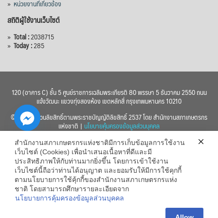
»
หน่วยงานที่เกี่ยวข้อง
สถิติผู้ใช้งานเว็บไซต์
»
Total :
2038715
»
Today :
285
120 (อาคาร C) ชั้น 5 ศูนย์ราชการเฉลิมพระเกียรติ 80 พรรษา 5 ธันวาคม 2550 ถนน
แจ้งวัฒนะ แขวงทุ่งสองห้อง เขตหลักสี่ กรุงเทพมหานคร 10210
© 2560 สงวนลิขสิทธิ์ตามพระราชบัญญัติลิขสิทธิ์ 2537 โดย สำนักงานสภาเกษตรกร
แห่งชาติ |
นโยบายคุ้มครองข้อมูลส่วนบุคคล
สำนักงานสภาเกษตรกรแห่งชาติมีการเก็บข้อมูลการใช้งาน
เว็บไซต์ (Cookies) เพื่อนำเสนอเนื้อหาที่ดีและมี
ประสิทธิภาพให้กับท่านมากยิ่งขึ้น โดยการเข้าใช้งาน
เว็บไซต์นี้ถือว่าท่านได้อนุญาต และยอมรับให้มีการใช้คุกกี้
chaty
ตามนโยบายการใช้คุ้กกี้ของสำนักงานสภาเกษตรกรแห่ง
ชาติ โดยสามารถศึกษารายละเอียดจาก
Hide
นโยบายการคุ้มครองข้อมูลส่วนบุคคล
Allow