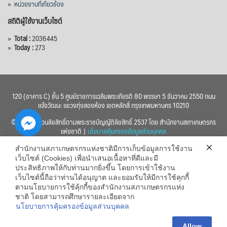
»
หน่วยงานที่เกี่ยวข้อง
สถิติผู้ใช้งานเว็บไซต์
»
Total :
2036445
»
Today :
273
120 (อาคาร C) ชั้น 5 ศูนย์ราชการเฉลิมพระเกียรติ 80 พรรษา 5 ธันวาคม 2550 ถนน
แจ้งวัฒนะ แขวงทุ่งสองห้อง เขตหลักสี่ กรุงเทพมหานคร 10210
© 2560 สงวนลิขสิทธิ์ตามพระราชบัญญัติลิขสิทธิ์ 2537 โดย สำนักงานสภาเกษตรกร
แห่งชาติ |
นโยบายคุ้มครองข้อมูลส่วนบุคคล
สำนักงานสภาเกษตรกรแห่งชาติมีการเก็บข้อมูลการใช้งาน
เว็บไซต์ (Cookies) เพื่อนำเสนอเนื้อหาที่ดีและมี
ประสิทธิภาพให้กับท่านมากยิ่งขึ้น โดยการเข้าใช้งาน
เว็บไซต์นี้ถือว่าท่านได้อนุญาต และยอมรับให้มีการใช้คุกกี้
chaty
ตามนโยบายการใช้คุ้กกี้ของสำนักงานสภาเกษตรกรแห่ง
ชาติ โดยสามารถศึกษารายละเอียดจาก
Hide
นโยบายการคุ้มครองข้อมูลส่วนบุคคล
Allow