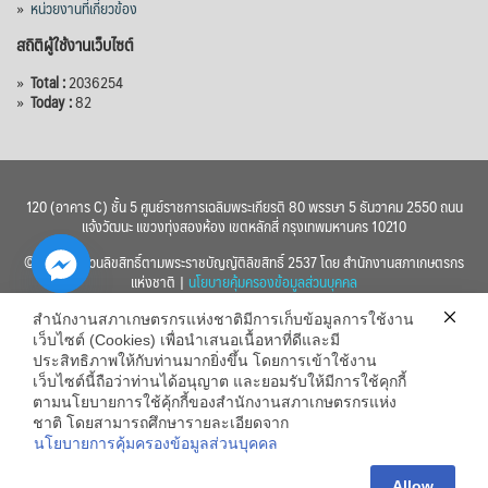
»
หน่วยงานที่เกี่ยวข้อง
สถิติผู้ใช้งานเว็บไซต์
»
Total :
2036254
»
Today :
82
120 (อาคาร C) ชั้น 5 ศูนย์ราชการเฉลิมพระเกียรติ 80 พรรษา 5 ธันวาคม 2550 ถนน
แจ้งวัฒนะ แขวงทุ่งสองห้อง เขตหลักสี่ กรุงเทพมหานคร 10210
© 2560 สงวนลิขสิทธิ์ตามพระราชบัญญัติลิขสิทธิ์ 2537 โดย สำนักงานสภาเกษตรกร
แห่งชาติ |
นโยบายคุ้มครองข้อมูลส่วนบุคคล
สำนักงานสภาเกษตรกรแห่งชาติมีการเก็บข้อมูลการใช้งาน
เว็บไซต์ (Cookies) เพื่อนำเสนอเนื้อหาที่ดีและมี
ประสิทธิภาพให้กับท่านมากยิ่งขึ้น โดยการเข้าใช้งาน
เว็บไซต์นี้ถือว่าท่านได้อนุญาต และยอมรับให้มีการใช้คุกกี้
chaty
ตามนโยบายการใช้คุ้กกี้ของสำนักงานสภาเกษตรกรแห่ง
ชาติ โดยสามารถศึกษารายละเอียดจาก
Hide
นโยบายการคุ้มครองข้อมูลส่วนบุคคล
Allow