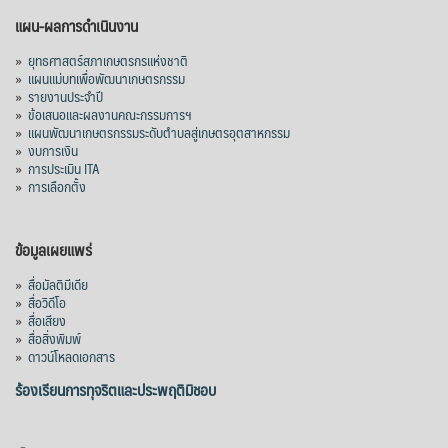
แผน-ผลการดำเนินงาน
»
ยุทธศาสตร์สภาเกษตรกรแห่งชาติ
»
แผนแม่บทเพื่อพัฒนาเกษตรกรรม
»
รายงานประจำปี
»
ข้อเสนอและผลงานคณะกรรมการฯ
»
แผนพัฒนาเกษตรกรรมระดับตำบลสู่เกษตรอุตสาหกรรม
»
งบการเงิน
»
การประเมิน ITA
»
การเลือกตั้ง
ข้อมูลเผยแพร่
»
สื่อมัลติมีเดีย
»
สื่อวิดีโอ
»
สื่อเสียง
»
สื่อสิ่งพิมพ์
»
ดาวน์โหลดเอกสาร
ร้องเรียนการทุจริตและประพฤติมิชอบ