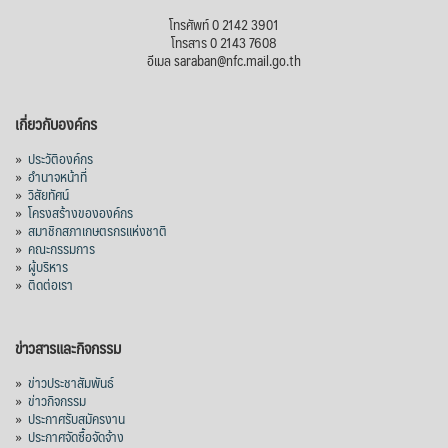
โทรศัพท์ 0 2142 3901
โทรสาร 0 2143 7608
อีเมล saraban@nfc.mail.go.th
เกี่ยวกับองค์กร
»
ประวัติองค์กร
»
อำนาจหน้าที่
»
วิสัยทัศน์
»
โครงสร้างขององค์กร
»
สมาชิกสภาเกษตรกรแห่งชาติ
»
คณะกรรมการ
»
ผู้บริหาร
»
ติดต่อเรา
ข่าวสารและกิจกรรม
»
ข่าวประชาสัมพันธ์
»
ข่าวกิจกรรม
»
ประกาศรับสมัครงาน
»
ประกาศจัดซื้อจัดจ้าง