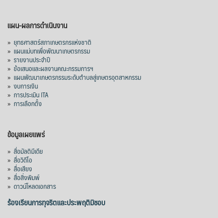
แผน-ผลการดำเนินงาน
»
ยุทธศาสตร์สภาเกษตรกรแห่งชาติ
»
แผนแม่บทเพื่อพัฒนาเกษตรกรรม
»
รายงานประจำปี
»
ข้อเสนอและผลงานคณะกรรมการฯ
»
แผนพัฒนาเกษตรกรรมระดับตำบลสู่เกษตรอุตสาหกรรม
»
งบการเงิน
»
การประเมิน ITA
»
การเลือกตั้ง
ข้อมูลเผยแพร่
»
สื่อมัลติมีเดีย
»
สื่อวิดีโอ
»
สื่อเสียง
»
สื่อสิ่งพิมพ์
»
ดาวน์โหลดเอกสาร
ร้องเรียนการทุจริตและประพฤติมิชอบ