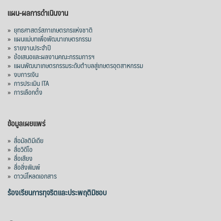
แผน-ผลการดำเนินงาน
»
ยุทธศาสตร์สภาเกษตรกรแห่งชาติ
»
แผนแม่บทเพื่อพัฒนาเกษตรกรรม
»
รายงานประจำปี
»
ข้อเสนอและผลงานคณะกรรมการฯ
»
แผนพัฒนาเกษตรกรรมระดับตำบลสู่เกษตรอุตสาหกรรม
»
งบการเงิน
»
การประเมิน ITA
»
การเลือกตั้ง
ข้อมูลเผยแพร่
»
สื่อมัลติมีเดีย
»
สื่อวิดีโอ
»
สื่อเสียง
»
สื่อสิ่งพิมพ์
»
ดาวน์โหลดเอกสาร
ร้องเรียนการทุจริตและประพฤติมิชอบ