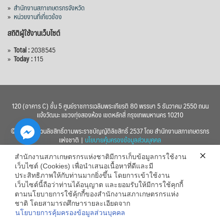
»
สำนักงานสภาเกษตรกรจังหวัด
»
หน่วยงานที่เกี่ยวข้อง
สถิติผู้ใช้งานเว็บไซต์
»
Total :
2038545
»
Today :
115
120 (อาคาร C) ชั้น 5 ศูนย์ราชการเฉลิมพระเกียรติ 80 พรรษา 5 ธันวาคม 2550 ถนน
แจ้งวัฒนะ แขวงทุ่งสองห้อง เขตหลักสี่ กรุงเทพมหานคร 10210
© 2560 สงวนลิขสิทธิ์ตามพระราชบัญญัติลิขสิทธิ์ 2537 โดย สำนักงานสภาเกษตรกร
แห่งชาติ |
นโยบายคุ้มครองข้อมูลส่วนบุคคล
สำนักงานสภาเกษตรกรแห่งชาติมีการเก็บข้อมูลการใช้งาน
เว็บไซต์ (Cookies) เพื่อนำเสนอเนื้อหาที่ดีและมี
ประสิทธิภาพให้กับท่านมากยิ่งขึ้น โดยการเข้าใช้งาน
เว็บไซต์นี้ถือว่าท่านได้อนุญาต และยอมรับให้มีการใช้คุกกี้
chaty
ตามนโยบายการใช้คุ้กกี้ของสำนักงานสภาเกษตรกรแห่ง
ชาติ โดยสามารถศึกษารายละเอียดจาก
Hide
นโยบายการคุ้มครองข้อมูลส่วนบุคคล