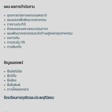
แผน-ผลการดำเนินงาน
»
ยุทธศาสตร์สภาเกษตรกรแห่งชาติ
»
แผนแม่บทเพื่อพัฒนาเกษตรกรรม
»
รายงานประจำปี
»
ข้อเสนอและผลงานคณะกรรมการฯ
»
แผนพัฒนาเกษตรกรรมระดับตำบลสู่เกษตรอุตสาหกรรม
»
งบการเงิน
»
การประเมิน ITA
»
การเลือกตั้ง
ข้อมูลเผยแพร่
»
สื่อมัลติมีเดีย
»
สื่อวิดีโอ
»
สื่อเสียง
»
สื่อสิ่งพิมพ์
»
ดาวน์โหลดเอกสาร
ร้องเรียนการทุจริตและประพฤติมิชอบ