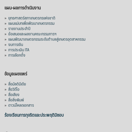
แผน-ผลการดำเนินงาน
»
ยุทธศาสตร์สภาเกษตรกรแห่งชาติ
»
แผนแม่บทเพื่อพัฒนาเกษตรกรรม
»
รายงานประจำปี
»
ข้อเสนอและผลงานคณะกรรมการฯ
»
แผนพัฒนาเกษตรกรรมระดับตำบลสู่เกษตรอุตสาหกรรม
»
งบการเงิน
»
การประเมิน ITA
»
การเลือกตั้ง
ข้อมูลเผยแพร่
»
สื่อมัลติมีเดีย
»
สื่อวิดีโอ
»
สื่อเสียง
»
สื่อสิ่งพิมพ์
»
ดาวน์โหลดเอกสาร
ร้องเรียนการทุจริตและประพฤติมิชอบ