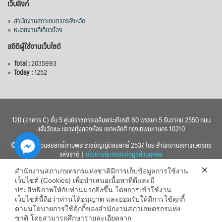
เว็บลิงก์
»
สำนักงานสภาเกษตรกรจังหวัด
»
หน่วยงานที่เกี่ยวข้อง
สถิติผู้ใช้งานเว็บไซต์
»
Total :
2035993
»
Today :
1252
120 (อาคาร C) ชั้น 5 ศูนย์ราชการเฉลิมพระเกียรติ 80 พรรษา 5 ธันวาคม 2550 ถนน
แจ้งวัฒนะ แขวงทุ่งสองห้อง เขตหลักสี่ กรุงเทพมหานคร 10210
© 2560 สงวนลิขสิทธิ์ตามพระราชบัญญัติลิขสิทธิ์ 2537 โดย สำนักงานสภาเกษตรกร
แห่งชาติ |
นโยบายคุ้มครองข้อมูลส่วนบุคคล
สำนักงานสภาเกษตรกรแห่งชาติมีการเก็บข้อมูลการใช้งาน
เว็บไซต์ (Cookies) เพื่อนำเสนอเนื้อหาที่ดีและมี
ประสิทธิภาพให้กับท่านมากยิ่งขึ้น โดยการเข้าใช้งาน
เว็บไซต์นี้ถือว่าท่านได้อนุญาต และยอมรับให้มีการใช้คุกกี้
chaty
ตามนโยบายการใช้คุ้กกี้ของสำนักงานสภาเกษตรกรแห่ง
ชาติ โดยสามารถศึกษารายละเอียดจาก
Hide