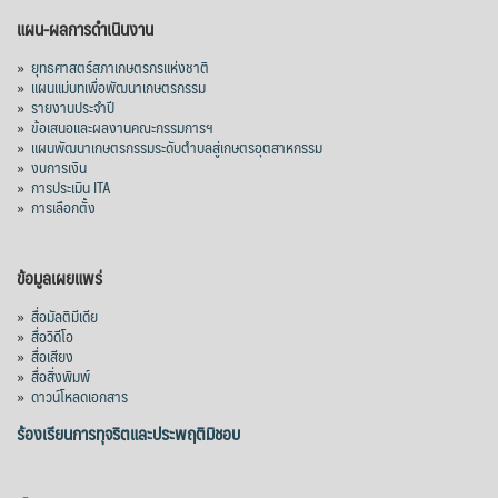
แผน-ผลการดำเนินงาน
»
ยุทธศาสตร์สภาเกษตรกรแห่งชาติ
»
แผนแม่บทเพื่อพัฒนาเกษตรกรรม
»
รายงานประจำปี
»
ข้อเสนอและผลงานคณะกรรมการฯ
»
แผนพัฒนาเกษตรกรรมระดับตำบลสู่เกษตรอุตสาหกรรม
»
งบการเงิน
»
การประเมิน ITA
»
การเลือกตั้ง
ข้อมูลเผยแพร่
»
สื่อมัลติมีเดีย
»
สื่อวิดีโอ
»
สื่อเสียง
»
สื่อสิ่งพิมพ์
»
ดาวน์โหลดเอกสาร
ร้องเรียนการทุจริตและประพฤติมิชอบ