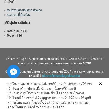
เว็บลิงก์
»
สำนักงานสภาเกษตรกรจังหวัด
»
หน่วยงานที่เกี่ยวข้อง
สถิติผู้ใช้งานเว็บไซต์
»
Total :
2037996
»
Today :
616
120 (อาคาร C) ชั้น 5 ศูนย์ราชการเฉลิมพระเกียรติ 80 พรรษา 5 ธันวาคม 2550 ถนน
แจ้งวัฒนะ แขวงทุ่งสองห้อง เขตหลักสี่ กรุงเทพมหานคร 10210
© 2560 สงวนลิขสิทธิ์ตามพระราชบัญญัติลิขสิทธิ์ 2537 โดย สำนักงานสภาเกษตรกร
แห่งชาติ |
นโยบายคุ้มครองข้อมูลส่วนบุคคล
สำนักงานสภาเกษตรกรแห่งชาติมีการเก็บข้อมูลการใช้งาน
เว็บไซต์ (Cookies) เพื่อนำเสนอเนื้อหาที่ดีและมี
ประสิทธิภาพให้กับท่านมากยิ่งขึ้น โดยการเข้าใช้งาน
เว็บไซต์นี้ถือว่าท่านได้อนุญาต และยอมรับให้มีการใช้คุกกี้
chaty
ตามนโยบายการใช้คุ้กกี้ของสำนักงานสภาเกษตรกรแห่ง
ชาติ โดยสามารถศึกษารายละเอียดจาก
Hide