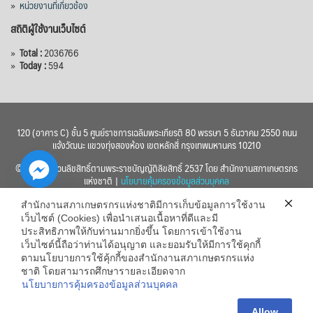
»
หน่วยงานที่เกี่ยวข้อง
สถิติผู้ใช้งานเว็บไซต์
»
Total :
2036766
»
Today :
594
120 (อาคาร C) ชั้น 5 ศูนย์ราชการเฉลิมพระเกียรติ 80 พรรษา 5 ธันวาคม 2550 ถนน
แจ้งวัฒนะ แขวงทุ่งสองห้อง เขตหลักสี่ กรุงเทพมหานคร 10210
© 2560 สงวนลิขสิทธิ์ตามพระราชบัญญัติลิขสิทธิ์ 2537 โดย สำนักงานสภาเกษตรกร
แห่งชาติ |
นโยบายคุ้มครองข้อมูลส่วนบุคคล
สำนักงานสภาเกษตรกรแห่งชาติมีการเก็บข้อมูลการใช้งาน
เว็บไซต์ (Cookies) เพื่อนำเสนอเนื้อหาที่ดีและมี
ประสิทธิภาพให้กับท่านมากยิ่งขึ้น โดยการเข้าใช้งาน
เว็บไซต์นี้ถือว่าท่านได้อนุญาต และยอมรับให้มีการใช้คุกกี้
chaty
ตามนโยบายการใช้คุ้กกี้ของสำนักงานสภาเกษตรกรแห่ง
ชาติ โดยสามารถศึกษารายละเอียดจาก
Hide
นโยบายการคุ้มครองข้อมูลส่วนบุคคล
Allow