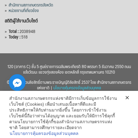
»
สำนักงานสภาเกษตรกรจังหวัด
»
หน่วยงานที่เกี่ยวข้อง
สถิติผู้ใช้งานเว็บไซต์
»
Total :
2038948
»
Today :
518
120 (อาคาร C) ชั้น 5 ศูนย์ราชการเฉลิมพระเกียรติ 80 พรรษา 5 ธันวาคม 2550 ถนน
แจ้งวัฒนะ แขวงทุ่งสองห้อง เขตหลักสี่ กรุงเทพมหานคร 10210
© 2560 สงวนลิขสิทธิ์ตามพระราชบัญญัติลิขสิทธิ์ 2537 โดย สำนักงานสภาเกษตรกร
แห่งชาติ |
นโยบายคุ้มครองข้อมูลส่วนบุคคล
สำนักงานสภาเกษตรกรแห่งชาติมีการเก็บข้อมูลการใช้งาน
เว็บไซต์ (Cookies) เพื่อนำเสนอเนื้อหาที่ดีและมี
ประสิทธิภาพให้กับท่านมากยิ่งขึ้น โดยการเข้าใช้งาน
เว็บไซต์นี้ถือว่าท่านได้อนุญาต และยอมรับให้มีการใช้คุกกี้
chaty
ตามนโยบายการใช้คุ้กกี้ของสำนักงานสภาเกษตรกรแห่ง
ชาติ โดยสามารถศึกษารายละเอียดจาก
Hide
นโยบายการคุ้มครองข้อมูลส่วนบุคคล