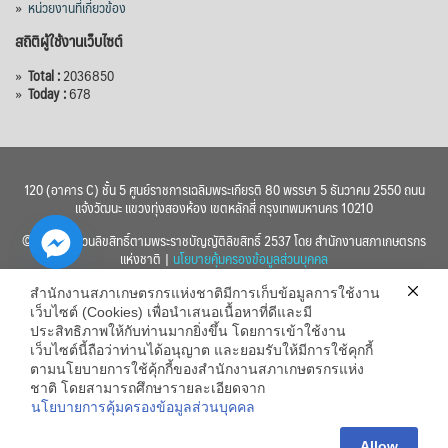
»
หน่วยงานที่เกี่ยวข้อง
สถิติผู้ใช้งานเว็บไซต์
»
Total :
2036850
»
Today :
678
120 (อาคาร C) ชั้น 5 ศูนย์ราชการเฉลิมพระเกียรติ 80 พรรษา 5 ธันวาคม 2550 ถนน
แจ้งวัฒนะ แขวงทุ่งสองห้อง เขตหลักสี่ กรุงเทพมหานคร 10210
© 2560 สงวนลิขสิทธิ์ตามพระราชบัญญัติลิขสิทธิ์ 2537 โดย สำนักงานสภาเกษตรกร
แห่งชาติ |
นโยบายคุ้มครองข้อมูลส่วนบุคคล
สำนักงานสภาเกษตรกรแห่งชาติมีการเก็บข้อมูลการใช้งาน
เว็บไซต์ (Cookies) เพื่อนำเสนอเนื้อหาที่ดีและมี
ประสิทธิภาพให้กับท่านมากยิ่งขึ้น โดยการเข้าใช้งาน
เว็บไซต์นี้ถือว่าท่านได้อนุญาต และยอมรับให้มีการใช้คุกกี้
chaty
ตามนโยบายการใช้คุ้กกี้ของสำนักงานสภาเกษตรกรแห่ง
ชาติ โดยสามารถศึกษารายละเอียดจาก
Hide
นโยบายการคุ้มครองข้อมูลส่วนบุคคล
Allow