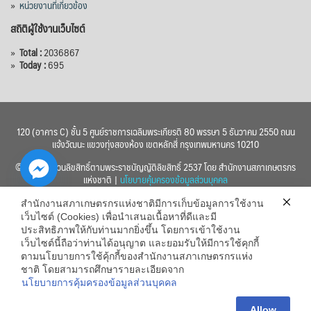
»
หน่วยงานที่เกี่ยวข้อง
สถิติผู้ใช้งานเว็บไซต์
»
Total :
2036867
»
Today :
695
120 (อาคาร C) ชั้น 5 ศูนย์ราชการเฉลิมพระเกียรติ 80 พรรษา 5 ธันวาคม 2550 ถนน
แจ้งวัฒนะ แขวงทุ่งสองห้อง เขตหลักสี่ กรุงเทพมหานคร 10210
© 2560 สงวนลิขสิทธิ์ตามพระราชบัญญัติลิขสิทธิ์ 2537 โดย สำนักงานสภาเกษตรกร
แห่งชาติ |
นโยบายคุ้มครองข้อมูลส่วนบุคคล
สำนักงานสภาเกษตรกรแห่งชาติมีการเก็บข้อมูลการใช้งาน
เว็บไซต์ (Cookies) เพื่อนำเสนอเนื้อหาที่ดีและมี
ประสิทธิภาพให้กับท่านมากยิ่งขึ้น โดยการเข้าใช้งาน
เว็บไซต์นี้ถือว่าท่านได้อนุญาต และยอมรับให้มีการใช้คุกกี้
chaty
ตามนโยบายการใช้คุ้กกี้ของสำนักงานสภาเกษตรกรแห่ง
ชาติ โดยสามารถศึกษารายละเอียดจาก
Hide
นโยบายการคุ้มครองข้อมูลส่วนบุคคล
Allow