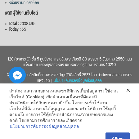
»
หน่วยงานที่เกี่ยวข้อง
สถิติผู้ใช้งานเว็บไซต์
»
Total :
2038495
»
Today :
65
120 (อาคาร C) ชั้น 5 ศูนย์ราชการเฉลิมพระเกียรติ 80 พรรษา 5 ธันวาคม 2550 ถนน
แจ้งวัฒนะ แขวงทุ่งสองห้อง เขตหลักสี่ กรุงเทพมหานคร 10210
© 2560 สงวนลิขสิทธิ์ตามพระราชบัญญัติลิขสิทธิ์ 2537 โดย สำนักงานสภาเกษตรกร
แห่งชาติ |
นโยบายคุ้มครองข้อมูลส่วนบุคคล
สำนักงานสภาเกษตรกรแห่งชาติมีการเก็บข้อมูลการใช้งาน
เว็บไซต์ (Cookies) เพื่อนำเสนอเนื้อหาที่ดีและมี
ประสิทธิภาพให้กับท่านมากยิ่งขึ้น โดยการเข้าใช้งาน
เว็บไซต์นี้ถือว่าท่านได้อนุญาต และยอมรับให้มีการใช้คุกกี้
chaty
ตามนโยบายการใช้คุ้กกี้ของสำนักงานสภาเกษตรกรแห่ง
ชาติ โดยสามารถศึกษารายละเอียดจาก
Hide
นโยบายการคุ้มครองข้อมูลส่วนบุคคล
Allow