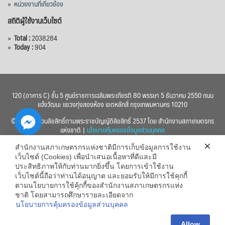
»
หน่วยงานที่เกี่ยวข้อง
สถิติผู้ใช้งานเว็บไซต์
»
Total :
2038284
»
Today :
904
120 (อาคาร C) ชั้น 5 ศูนย์ราชการเฉลิมพระเกียรติ 80 พรรษา 5 ธันวาคม 2550 ถนน
แจ้งวัฒนะ แขวงทุ่งสองห้อง เขตหลักสี่ กรุงเทพมหานคร 10210
© 2560 สงวนลิขสิทธิ์ตามพระราชบัญญัติลิขสิทธิ์ 2537 โดย สำนักงานสภาเกษตรกร
แห่งชาติ |
นโยบายคุ้มครองข้อมูลส่วนบุคคล
สำนักงานสภาเกษตรกรแห่งชาติมีการเก็บข้อมูลการใช้งาน
เว็บไซต์ (Cookies) เพื่อนำเสนอเนื้อหาที่ดีและมี
ประสิทธิภาพให้กับท่านมากยิ่งขึ้น โดยการเข้าใช้งาน
เว็บไซต์นี้ถือว่าท่านได้อนุญาต และยอมรับให้มีการใช้คุกกี้
chaty
ตามนโยบายการใช้คุ้กกี้ของสำนักงานสภาเกษตรกรแห่ง
ชาติ โดยสามารถศึกษารายละเอียดจาก
Hide
นโยบายการคุ้มครองข้อมูลส่วนบุคคล
Allow