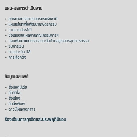
แผน-ผลการดำเนินงาน
»
ยุทธศาสตร์สภาเกษตรกรแห่งชาติ
»
แผนแม่บทเพื่อพัฒนาเกษตรกรรม
»
รายงานประจำปี
»
ข้อเสนอและผลงานคณะกรรมการฯ
»
แผนพัฒนาเกษตรกรรมระดับตำบลสู่เกษตรอุตสาหกรรม
»
งบการเงิน
»
การประเมิน ITA
»
การเลือกตั้ง
ข้อมูลเผยแพร่
»
สื่อมัลติมีเดีย
»
สื่อวิดีโอ
»
สื่อเสียง
»
สื่อสิ่งพิมพ์
»
ดาวน์โหลดเอกสาร
ร้องเรียนการทุจริตและประพฤติมิชอบ