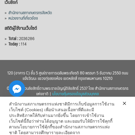
เว็บลิงก์
»
สำนักงานสภาเกษตรกรจังหวัด
»
หน่วยงานที่เกี่ยวข้อง
สถิติผู้ใช้งานเว็บไซต์
»
Total :
2036286
»
Today :
114
120 (อาคาร C) ชั้น 5 ศูนย์ราชการเฉลิมพระเกียรติ 80 พรรษา 5 ธันวาคม 2550 ถนน
แจ้งวัฒนะ แขวงทุ่งสองห้อง เขตหลักสี่ กรุงเทพมหานคร 10210
© 2560 สงวนลิขสิทธิ์ตามพระราชบัญญัติลิขสิทธิ์ 2537 โดย สำนักงานสภาเกษตรกร
แห่งชาติ |
นโยบายคุ้มครองข้อมูลส่วนบุคคล
สำนักงานสภาเกษตรกรแห่งชาติมีการเก็บข้อมูลการใช้งาน
เว็บไซต์ (Cookies) เพื่อนำเสนอเนื้อหาที่ดีและมี
ประสิทธิภาพให้กับท่านมากยิ่งขึ้น โดยการเข้าใช้งาน
เว็บไซต์นี้ถือว่าท่านได้อนุญาต และยอมรับให้มีการใช้คุกกี้
chaty
ตามนโยบายการใช้คุ้กกี้ของสำนักงานสภาเกษตรกรแห่ง
ชาติ โดยสามารถศึกษารายละเอียดจาก
Hide