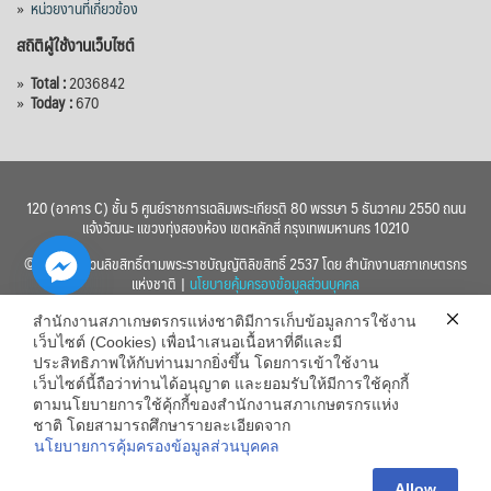
»
หน่วยงานที่เกี่ยวข้อง
สถิติผู้ใช้งานเว็บไซต์
»
Total :
2036842
»
Today :
670
120 (อาคาร C) ชั้น 5 ศูนย์ราชการเฉลิมพระเกียรติ 80 พรรษา 5 ธันวาคม 2550 ถนน
แจ้งวัฒนะ แขวงทุ่งสองห้อง เขตหลักสี่ กรุงเทพมหานคร 10210
© 2560 สงวนลิขสิทธิ์ตามพระราชบัญญัติลิขสิทธิ์ 2537 โดย สำนักงานสภาเกษตรกร
แห่งชาติ |
นโยบายคุ้มครองข้อมูลส่วนบุคคล
สำนักงานสภาเกษตรกรแห่งชาติมีการเก็บข้อมูลการใช้งาน
เว็บไซต์ (Cookies) เพื่อนำเสนอเนื้อหาที่ดีและมี
ประสิทธิภาพให้กับท่านมากยิ่งขึ้น โดยการเข้าใช้งาน
เว็บไซต์นี้ถือว่าท่านได้อนุญาต และยอมรับให้มีการใช้คุกกี้
chaty
ตามนโยบายการใช้คุ้กกี้ของสำนักงานสภาเกษตรกรแห่ง
ชาติ โดยสามารถศึกษารายละเอียดจาก
Hide
นโยบายการคุ้มครองข้อมูลส่วนบุคคล
Allow