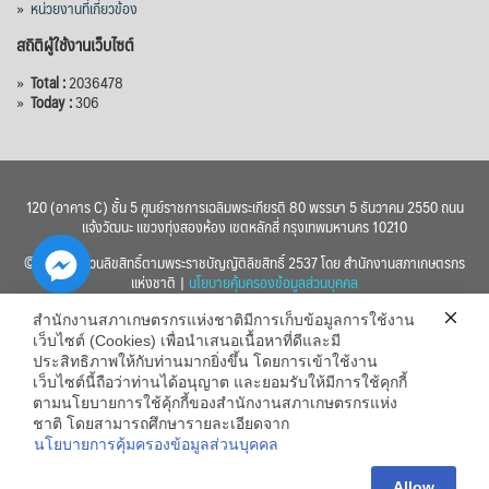
»
หน่วยงานที่เกี่ยวข้อง
สถิติผู้ใช้งานเว็บไซต์
»
Total :
2036478
»
Today :
306
120 (อาคาร C) ชั้น 5 ศูนย์ราชการเฉลิมพระเกียรติ 80 พรรษา 5 ธันวาคม 2550 ถนน
แจ้งวัฒนะ แขวงทุ่งสองห้อง เขตหลักสี่ กรุงเทพมหานคร 10210
© 2560 สงวนลิขสิทธิ์ตามพระราชบัญญัติลิขสิทธิ์ 2537 โดย สำนักงานสภาเกษตรกร
แห่งชาติ |
นโยบายคุ้มครองข้อมูลส่วนบุคคล
สำนักงานสภาเกษตรกรแห่งชาติมีการเก็บข้อมูลการใช้งาน
เว็บไซต์ (Cookies) เพื่อนำเสนอเนื้อหาที่ดีและมี
ประสิทธิภาพให้กับท่านมากยิ่งขึ้น โดยการเข้าใช้งาน
เว็บไซต์นี้ถือว่าท่านได้อนุญาต และยอมรับให้มีการใช้คุกกี้
chaty
ตามนโยบายการใช้คุ้กกี้ของสำนักงานสภาเกษตรกรแห่ง
ชาติ โดยสามารถศึกษารายละเอียดจาก
Hide
นโยบายการคุ้มครองข้อมูลส่วนบุคคล
Allow