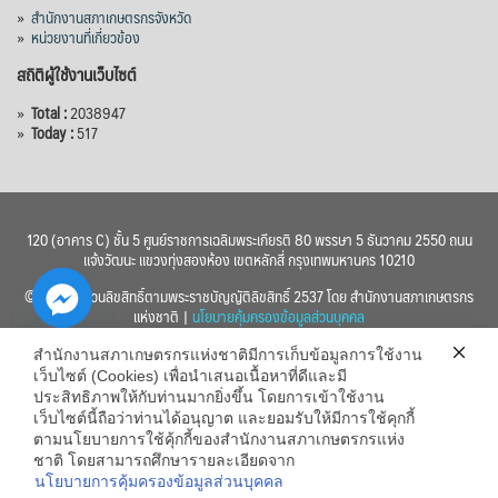
»
สำนักงานสภาเกษตรกรจังหวัด
»
หน่วยงานที่เกี่ยวข้อง
สถิติผู้ใช้งานเว็บไซต์
»
Total :
2038947
»
Today :
517
120 (อาคาร C) ชั้น 5 ศูนย์ราชการเฉลิมพระเกียรติ 80 พรรษา 5 ธันวาคม 2550 ถนน
แจ้งวัฒนะ แขวงทุ่งสองห้อง เขตหลักสี่ กรุงเทพมหานคร 10210
© 2560 สงวนลิขสิทธิ์ตามพระราชบัญญัติลิขสิทธิ์ 2537 โดย สำนักงานสภาเกษตรกร
แห่งชาติ |
นโยบายคุ้มครองข้อมูลส่วนบุคคล
สำนักงานสภาเกษตรกรแห่งชาติมีการเก็บข้อมูลการใช้งาน
เว็บไซต์ (Cookies) เพื่อนำเสนอเนื้อหาที่ดีและมี
ประสิทธิภาพให้กับท่านมากยิ่งขึ้น โดยการเข้าใช้งาน
เว็บไซต์นี้ถือว่าท่านได้อนุญาต และยอมรับให้มีการใช้คุกกี้
chaty
ตามนโยบายการใช้คุ้กกี้ของสำนักงานสภาเกษตรกรแห่ง
ชาติ โดยสามารถศึกษารายละเอียดจาก
Hide
นโยบายการคุ้มครองข้อมูลส่วนบุคคล