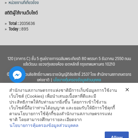
»
หน่วยงานที่เกี่ยวข้อง
สถิติผู้ใช้งานเว็บไซต์
»
Total :
2035636
»
Today :
895
120 (อาคาร C) ชั้น 5 ศูนย์ราชการเฉลิมพระเกียรติ 80 พรรษา 5 ธันวาคม 2550 ถนน
แจ้งวัฒนะ แขวงทุ่งสองห้อง เขตหลักสี่ กรุงเทพมหานคร 10210
© 2560 สงวนลิขสิทธิ์ตามพระราชบัญญัติลิขสิทธิ์ 2537 โดย สำนักงานสภาเกษตรกร
แห่งชาติ |
นโยบายคุ้มครองข้อมูลส่วนบุคคล
สำนักงานสภาเกษตรกรแห่งชาติมีการเก็บข้อมูลการใช้งาน
เว็บไซต์ (Cookies) เพื่อนำเสนอเนื้อหาที่ดีและมี
ประสิทธิภาพให้กับท่านมากยิ่งขึ้น โดยการเข้าใช้งาน
เว็บไซต์นี้ถือว่าท่านได้อนุญาต และยอมรับให้มีการใช้คุกกี้
chaty
ตามนโยบายการใช้คุ้กกี้ของสำนักงานสภาเกษตรกรแห่ง
ชาติ โดยสามารถศึกษารายละเอียดจาก
Hide
นโยบายการคุ้มครองข้อมูลส่วนบุคคล
Allow